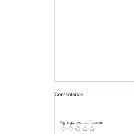
Síndrome Antifosfolípido
Comentarios
Título: Síndrome Antifosfolípido:
Perspectiva Completa sobre una
Enfermedad Autoinmune de la
Agrega una calificación
Coagulación Introducción: El
síndrome...