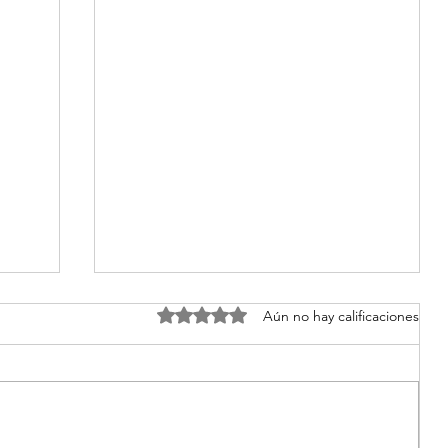
Obtuvo 0 de 5 estrellas.
Aún no hay calificaciones
 Una
síndrome de sjogren