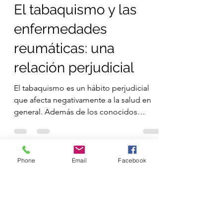
reumáticas son dos tipos de trastornos
crónicos que afectan a...
luis jose gonzalez alvarado
31 ago 2024
2 min de lectura
El tabaquismo y las
enfermedades
reumáticas: una
relación perjudicial
Phone
Email
Facebook
El tabaquismo es un hábito perjudicial
que afecta negativamente a la salud en
general. Además de los conocidos
riesgos para el sistema...