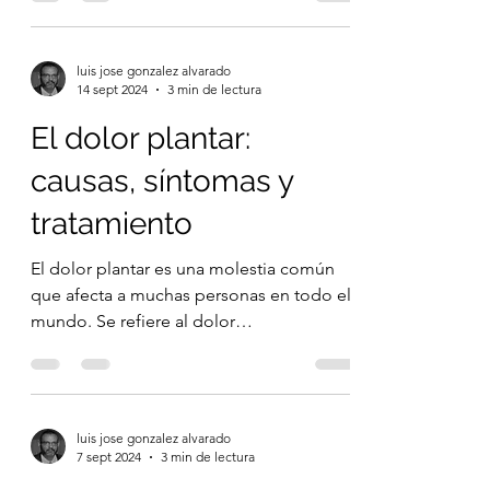
de tratamiento
Introducción: El dolor
temporomandibular (DTM), también
conocido como trastorno de la
articulación temporomandibular (ATM), es
una...
luis jose gonzalez alvarado
14 sept 2024
3 min de lectura
El dolor plantar:
causas, síntomas y
tratamiento
El dolor plantar es una molestia común
que afecta a muchas personas en todo el