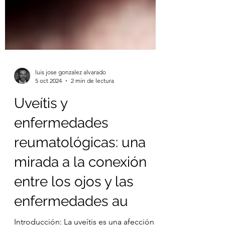
luis jose gonzalez alvarado
5 oct 2024
2 min de lectura
Uveítis y
enfermedades
reumatológicas: una
mirada a la conexión