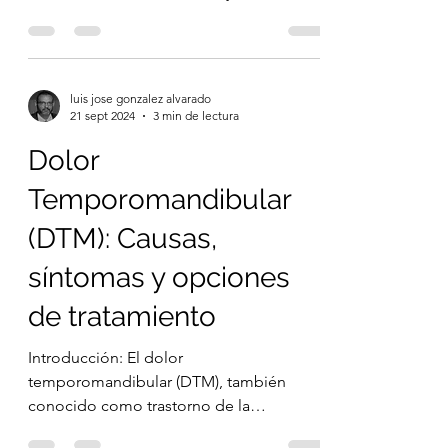
Enfermedades
Reumatológicas
Título:Enfermedad Pulmonar Intersticial y
Enfermedades Reumatológicas : Un
Vínculo entre los Pulmones y las
Afecciones Autoinmunes...
luis jose gonzalez alvarado
21 sept 2024
3 min de lectura
Dolor
Temporomandibular
(DTM): Causas,
síntomas y opciones