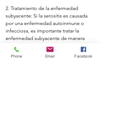
2. Tratamiento de la enfermedad 
subyacente: Si la serositis es causada 
por una enfermedad autoinmune o 
infecciosa, es importante tratar la 
enfermedad subyacente de manera 
adecuada y controlada.
Phone
Email
Facebook
3. Drenaje de líquido acumulado: En 
algunos casos, puede ser necesario 
realizar un drenaje del líquido seroso 
acumulado en la cavidad afectada, ya 
sea mediante aspiración o mediante la 
colocación de un tubo de drenaje.
4. Cirugía: En casos severos o cuando 
otras opciones de tratamiento no han 
sido efectivas, puede considerarse la 
cirugía para corregir la causa de la 