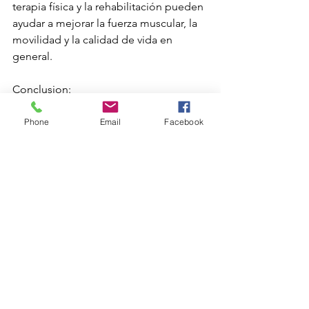
terapia física y la rehabilitación pueden 
ayudar a mejorar la fuerza muscular, la 
movilidad y la calidad de vida en 
general.
Conclusion:
El síndrome antisintetasa es una 
enfermedad autoinmune del tejido 
Phone
Email
Facebook
conectivo que presenta una variedad 
de manifestaciones clínicas, con la 
miositis como característica central. El 
diagnóstico temprano y el tratamiento 
adecuado son fundamentales para 
controlar los síntomas y prevenir 
complicaciones. Aunque esta 
enfermedad puede presentar desafíos 
clínicos debido a su rareza y a la 
diversidad de manifestaciones, los 
avances en la comprensión y el manejo 