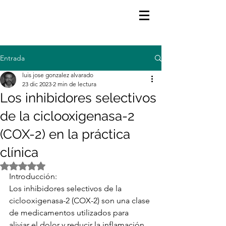
Entrada
luis jose gonzalez alvarado
23 dic 2023
2 min de lectura
Los inhibidores selectivos
de la ciclooxigenasa-2
(COX-2) en la práctica
clínica
Obtuvo NaN de 5 estrellas.
Introducción:
Los inhibidores selectivos de la 
ciclooxigenasa-2 (COX-2) son una clase 
de medicamentos utilizados para 
aliviar el dolor y reducir la inflamación 