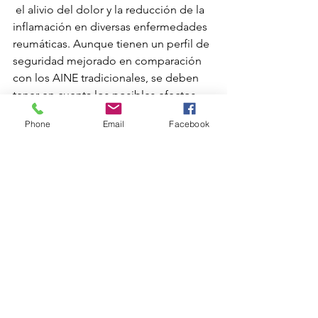
 el alivio del dolor y la reducción de la 
inflamación en diversas enfermedades 
reumáticas. Aunque tienen un perfil de 
seguridad mejorado en comparación 
con los AINE tradicionales, se deben 
tener en cuenta los posibles efectos 
adversos, especialmente en términos 
Phone
Email
Facebook
de riesgo cardiovascular. La selección 
de pacientes, la monitorización 
adecuada y una evaluación cuidadosa 
del balance riesgo-beneficio son 
fundamentales para garantizar un uso 
seguro y efectivo de los inhibidores de 
la COX-2 en la práctica clínica.