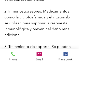
2. Inmunosupresores: Medicamentos 
como la ciclofosfamida y el rituximab 
se utilizan para suprimir la respuesta 
inmunológica y prevenir el daño renal 
adicional.
3. Tratamiento de soporte: Se pueden 
requerir medidas de soporte 
adicionales, como el control de la 
Phone
Email
Facebook
presión arterial y la restricción de la 
ingesta de sodio, para manejar la 
hipertensión y la retención de líquidos.
En conclusión, las complicaciones 
renales de las vasculitis representan 
una amenaza significativa para la 
función renal y la salud general de los 