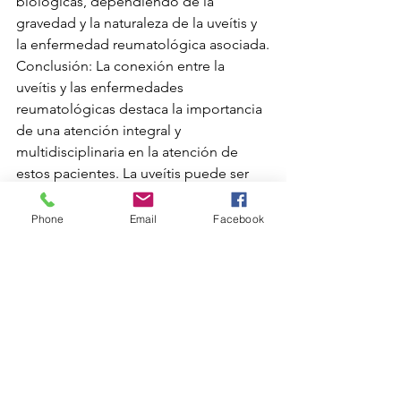
biológicas, dependiendo de la 
gravedad y la naturaleza de la uveítis y 
la enfermedad reumatológica asociada.
Conclusión: La conexión entre la 
uveítis y las enfermedades 
reumatológicas destaca la importancia 
de una atención integral y 
multidisciplinaria en la atención de 
estos pacientes. La uveítis puede ser 
una manifestación ocular significativa 
de enfermedades autoinmunes 
Phone
Email
Facebook
subyacentes, y su detección temprana 
y manejo adecuado son cruciales para 
prevenir complicaciones y preservar la 
salud visual. La colaboración entre 
oftalmólogos y reumatólogos 
desempeña un papel fundamental en 
el diagnóstico temprano y el 
tratamiento efectivo de la uveítis en el 