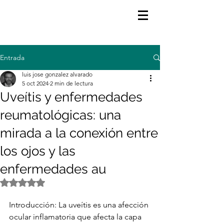
Entrada
luis jose gonzalez alvarado
5 oct 2024
2 min de lectura
Uveítis y enfermedades
reumatológicas: una
mirada a la conexión entre
los ojos y las
enfermedades au
Obtuvo NaN de 5 estrellas.
Introducción: La uveítis es una afección 
ocular inflamatoria que afecta la capa 