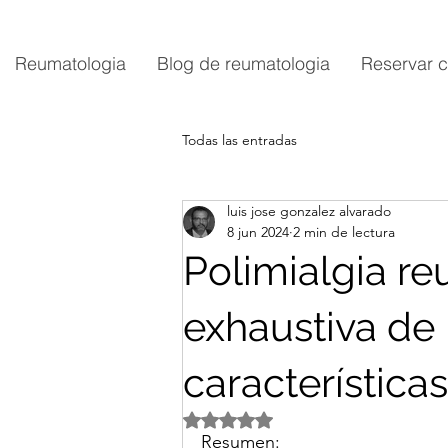
Reumatologia
Blog de reumatologia
Reservar c
Todas las entradas
luis jose gonzalez alvarado
8 jun 2024
2 min de lectura
Polimialgia re
exhaustiva de
características
Obtuvo NaN de 5 estrellas.
Resumen: