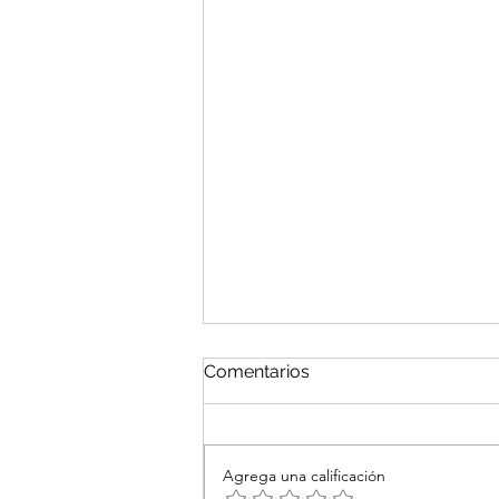
Síndrome Antifosfolípido
Comentarios
Título: Síndrome Antifosfolípido:
Perspectiva Completa sobre una
Enfermedad Autoinmune de la
Agrega una calificación
Coagulación Introducción: El