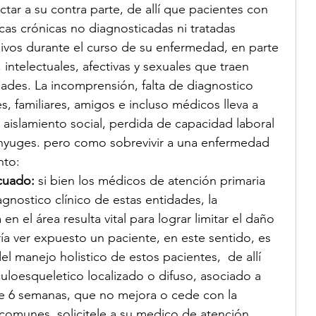
ctar a su contra parte, de allí que pacientes con 
as crónicas no diagnosticadas ni tratadas 
vos durante el curso de su enfermedad, en parte 
 intelectuales, afectivas y sexuales que traen 
ades. La incomprensión, falta de diagnostico 
, familiares, amigos e incluso médicos lleva a 
 aislamiento social, perdida de capacidad laboral 
ónyuges. pero como sobrevivir a una enfermedad 
nto: 
cuado:
 si bien los médicos de atención primaria 
agnostico clínico de estas entidades, la 
en el área resulta vital para lograr limitar el daño 
ría ver expuesto un paciente, en este sentido, es 
l manejo holistico de estos pacientes,  de allí 
loesqueletico localizado o difuso, asociado a 
de 6 semanas, que no mejora o cede con la 
comunes, solicitele a su medico de atención 