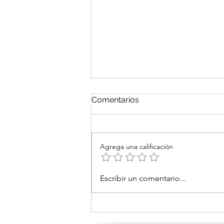
Síndrome Antifosfolípido
Comentarios
Título: Síndrome Antifosfolípido:
Perspectiva Completa sobre una
Enfermedad Autoinmune de la
Agrega una calificación
Coagulación Introducción: El
síndrome...
Escribir un comentario...