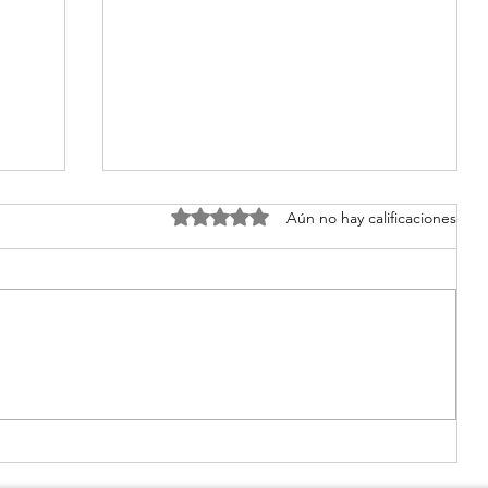
Obtuvo 0 de 5 estrellas.
Aún no hay calificaciones
 Una
síndrome de sjogren