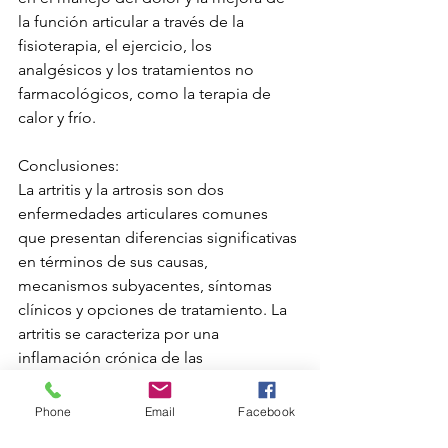
la función articular a través de la 
fisioterapia, el ejercicio, los 
analgésicos y los tratamientos no 
farmacológicos, como la terapia de 
calor y frío.
Conclusiones:
La artritis y la artrosis son dos 
enfermedades articulares comunes 
que presentan diferencias significativas 
en términos de sus causas, 
mecanismos subyacentes, síntomas 
clínicos y opciones de tratamiento. La 
artritis se caracteriza por una 
inflamación crónica de las 
articulaciones y puede ser causada por 
trastornos autoinmunes, infecciones o 
Phone
Email
Facebook
lesiones articulares, mientras que la 