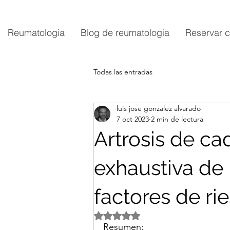
Reumatologia
Blog de reumatologia
Reservar c
Todas las entradas
luis jose gonzalez alvarado
7 oct 2023
2 min de lectura
Artrosis de ca
exhaustiva de
factores de ri
Obtuvo NaN de 5 estrellas.
Resumen: